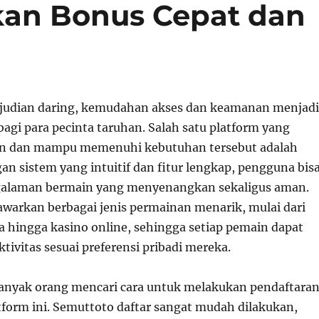
an Bonus Cepat dan
rjudian daring, kemudahan akses dan keamanan menjadi
bagi para pecinta taruhan. Salah satu platform yang
un dan mampu memenuhi kebutuhan tersebut adalah
gan sistem yang intuitif dan fitur lengkap, pengguna bis
alaman bermain yang menyenangkan sekaligus aman.
arkan berbagai jenis permainan menarik, mulai dari
a hingga kasino online, sehingga setiap pemain dapat
ivitas sesuai preferensi pribadi mereka.
banyak orang mencari cara untuk melakukan pendaftara
atform ini. Semuttoto daftar sangat mudah dilakukan,