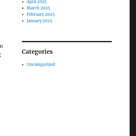
April 2025
March 2025
February 2025
January 2023
an
Categories
g
Uncategorized