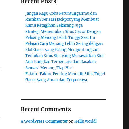
Recent Posts
Jangan Ragu Coba Peruntunganmu dan
Rasakan Sensasi Jackpot yang Membuat
Kamu Ketagihan Sekarang Juga
Strategi Menemukan Situs Gacor Dengan
Peluang Menang Lebih Tinggi Saat Ini
Pelajari Cara Menang Lebih Sering dengan
Slot Gacor yang Paling Menguntungkan
Temukan Situs Slot yang Menawarkan Slot
Anti Rungkad Terpercaya dan Rasakan
a
Sensasi Menang Tiap Hari
Faktor-Faktor Penting Memilih Situs Togel
Gacor yang Aman dan Terpercaya
Recent Comments
n
A WordPress Commenter
on
Hello world!