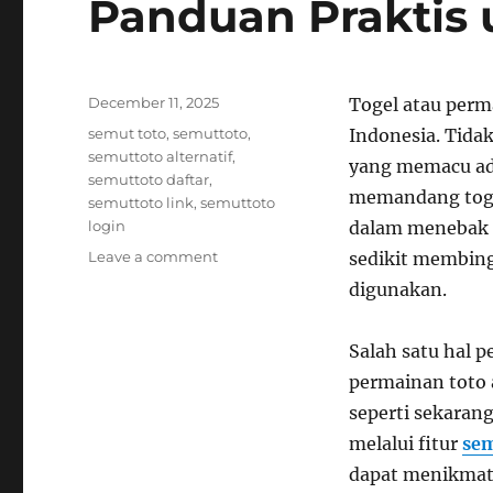
Panduan Praktis
Posted
December 11, 2025
Togel atau perma
on
Tags
semut toto
,
semuttoto
,
Indonesia. Tida
semuttoto alternatif
,
yang memacu ad
semuttoto daftar
,
memandang togel
semuttoto link
,
semuttoto
login
dalam menebak a
on
Leave a comment
sedikit membing
Menyelami
digunakan.
Keseruan
Permainan
Toto:
Salah satu hal 
Panduan
permainan toto a
Praktis
seperti sekaran
untuk
Pemula
melalui fitur
sem
dapat menikmati