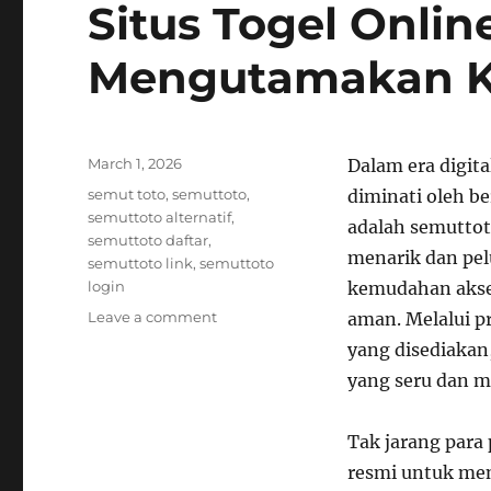
Situs Togel Onli
Mengutamakan 
Posted
March 1, 2026
Dalam era digita
on
Tags
semut toto
,
semuttoto
,
diminati oleh b
semuttoto alternatif
,
adalah semutto
semuttoto daftar
,
menarik dan pe
semuttoto link
,
semuttoto
login
kemudahan aks
on
Leave a comment
aman. Melalui p
Situs
yang disediakan
Togel
yang seru dan 
Online
Modern
yang
Tak jarang para
Mengutamakan
resmi untuk men
Kenyamanan