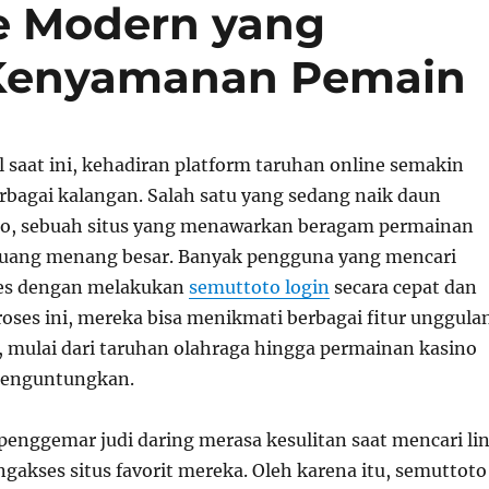
ne Modern yang
Kenyamanan Pemain
l saat ini, kehadiran platform taruhan online semakin
erbagai kalangan. Salah satu yang sedang naik daun
to, sebuah situs yang menawarkan beragam permainan
luang menang besar. Banyak pengguna yang mencari
es dengan melakukan
semuttoto login
secara cepat dan
roses ini, mereka bisa menikmati berbagai fitur unggula
, mulai dari taruhan olahraga hingga permainan kasino
menguntungkan.
 penggemar judi daring merasa kesulitan saat mencari li
gakses situs favorit mereka. Oleh karena itu, semuttoto