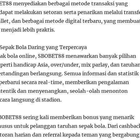
BET88 menyediakan berbagai metode transaksi yang
apat melakukan setoran serta penarikan melalui transf
allet, dan berbagai metode digital terbaru, yang membua
 menjadi lebih praktis.
 Sepak Bola Daring yang Terpercaya
epak bola online, SBOBET88 menawarkan banyak pilihan
perti handicap Asia, over/under, mix parlay, dan taruha
ertandingan berlangsung. Semua informasi dan statistik
perbarui secara real-time, memberikan pengalaman
utentik dan menyenangkan, seolah-olah menonton
cara langsung di stadion.
 SBOBET88 sering kali memberikan bonus yang menarik
husus untuk pelanggan taruhan sepak bola. Dari cashbac
toran harian dan referral kepada teman yang bergabung