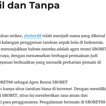
il dan Tanpa
uhan online,
sbobet88
telah menjadi nama yang dikenal
di kalangan penggemar taruhan sepak bola di Indonesia.
 menunjukkan bahwa mereka adalah agen resmi SBOBE
rcaya, dengan menawarkan berbagai permainan judi
layanan berkualitas yang menarik perhatian pemain di
BET88 sebagai Agen Resmi SBOBET
hanya situs taruhan biasa di internet. Dengan memilik
ari SBOBET, situs ini memberikan rasa aman dan
gi para penggunanya. Pengalaman bermain di SBOBET88