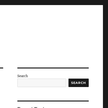
Search
SEARCH