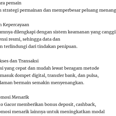
ra pemain
 strategi permainan dan memperbesar peluang menang
n Kepercayaan
mumnya dilengkapi dengan sistem keamanan yang cangg
ensi resmi, sehingga data dan
n terlindungi dari tindakan penipuan.
kses dan Transaksi
aksi yang cepat dan mudah lewat beragam metode
masuk dompet digital, transfer bank, dan pulsa,
laman bermain semakin menyenangkan.
omosi Menarik
to Gacor memberikan bonus deposit, cashback,
romosi menarik lainnya untuk meningkatkan modal