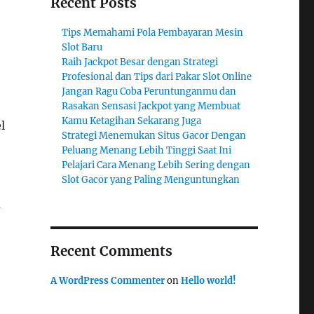
Recent Posts
Tips Memahami Pola Pembayaran Mesin
Slot Baru
Raih Jackpot Besar dengan Strategi
Profesional dan Tips dari Pakar Slot Online
Jangan Ragu Coba Peruntunganmu dan
Rasakan Sensasi Jackpot yang Membuat
Kamu Ketagihan Sekarang Juga
l
Strategi Menemukan Situs Gacor Dengan
Peluang Menang Lebih Tinggi Saat Ini
Pelajari Cara Menang Lebih Sering dengan
Slot Gacor yang Paling Menguntungkan
a
Recent Comments
A WordPress Commenter
on
Hello world!