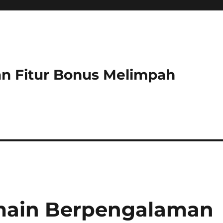
an Fitur Bonus Melimpah
main Berpengalaman