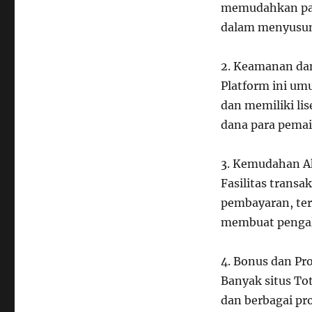
memudahkan pa
dalam menyusun
2. Keamanan da
Platform ini u
dan memiliki lis
dana para pemai
3. Kemudahan A
Fasilitas trans
pembayaran, ter
membuat penga
4. Bonus dan Pr
Banyak situs To
dan berbagai p