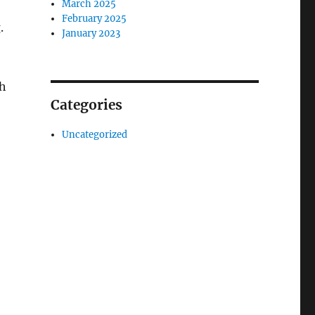
March 2025
February 2025
.
January 2023
ih
Categories
Uncategorized