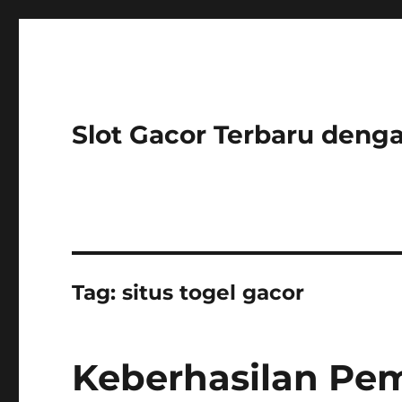
Slot Gacor Terbaru deng
Tag:
situs togel gacor
Keberhasilan Pe