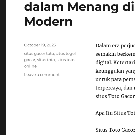
dalam Menang di 
Modern
Posted
October 19, 2025
Dalam era perjud
on
Tags
situs gacor toto
,
situs togel
semakin berkemb
gacor
,
situs toto
,
situs toto
digital. Keterta
online
keunggulan yang
on
Leave a comment
untuk para pema
Keberhasilan
Pemain
terpercaya, da
Berpengalaman
situs Toto Gacor
dalam
Menang
di
Apa Itu Situs To
Situs
Toto
Situs Toto Gacor
Gacor