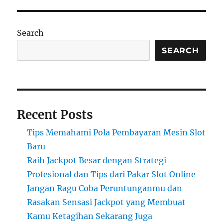
Search
SEARCH
Recent Posts
Tips Memahami Pola Pembayaran Mesin Slot
Baru
Raih Jackpot Besar dengan Strategi
Profesional dan Tips dari Pakar Slot Online
Jangan Ragu Coba Peruntunganmu dan
Rasakan Sensasi Jackpot yang Membuat
Kamu Ketagihan Sekarang Juga