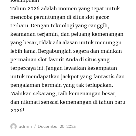
Kesimpulan
Tahun 2026 adalah momen yang tepat untuk
mencoba peruntungan di situs slot gacor
terbaru. Dengan teknologi yang canggih,
keamanan terjamin, dan peluang kemenangan
yang besar, tidak ada alasan untuk menunggu
lebih lama. Bergabunglah segera dan mainkan
permainan slot favorit Anda di situs yang
terpercaya ini. Jangan lewatkan kesempatan
untuk mendapatkan jackpot yang fantastis dan
pengalaman bermain yang tak terlupakan.
Mainkan sekarang, raih kemenangan besar,
dan nikmati sensasi kemenangan di tahun baru
2026!
Author
Posted
admin
December 20, 2025
on