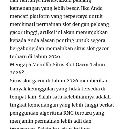
dan tentunya menawarkan peluang
kemenangan yang lebih besar. Jika Anda
mencari platform yang terpercaya untuk
menikmati permainan slot dengan peluang
gacor tinggi, artikel ini akan menunjukkan
kepada Anda alasan penting untuk segera
bergabung dan memainkan situs slot gacor
terbaru di tahun 2026.
Mengapa Memilih Situs Slot Gacor Tahun
2026?
Situs slot gacor di tahun 2026 memberikan
banyak keunggulan yang tidak tersedia di
tempat lain. Salah satu kelebihannya adalah
tingkat kemenangan yang lebih tinggi berkat
penggunaan algoritma RNG terbaru yang
menjamin permainan lebih adil dan