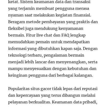
ketat. Sistem keamanan data dan transaksi
yang terjamin membuat pengguna merasa
nyaman saat melakukan kegiatan finansial.
Beragam metode pembayaran yang praktis dan
fleksibel juga mendukung kenyamanan
bermain. Fitur live chat dan FAQ lengkap
memudahkan pemain untuk mendapatkan
informasi yang dibutuhkan kapan saja. Dengan
teknologi terbaru, pengalaman bermain
menjadi lebih lancar dan menyenangkan, serta
mampu menyesuaikan dengan kebutuhan dan
keinginan pengguna dari berbagai kalangan.
Popularitas situs gacor tidak lepas dari reputasi
dan kepercayaan yang terus dibangun melalui
pelayanan berkualitas. Keamanan data pribadi,