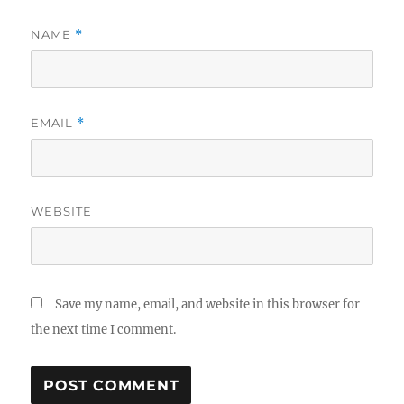
NAME
*
EMAIL
*
WEBSITE
Save my name, email, and website in this browser for
the next time I comment.