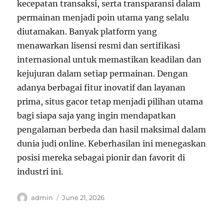
kecepatan transaksi, serta transparansi dalam
permainan menjadi poin utama yang selalu
diutamakan. Banyak platform yang
menawarkan lisensi resmi dan sertifikasi
internasional untuk memastikan keadilan dan
kejujuran dalam setiap permainan. Dengan
adanya berbagai fitur inovatif dan layanan
prima, situs gacor tetap menjadi pilihan utama
bagi siapa saja yang ingin mendapatkan
pengalaman berbeda dan hasil maksimal dalam
dunia judi online. Keberhasilan ini menegaskan
posisi mereka sebagai pionir dan favorit di
industri ini.
Author
Posted
admin
June 21, 2026
on