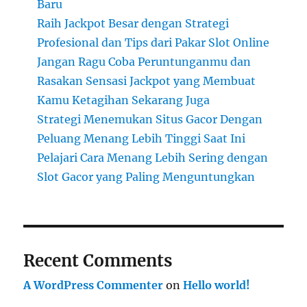
Baru
Raih Jackpot Besar dengan Strategi
Profesional dan Tips dari Pakar Slot Online
Jangan Ragu Coba Peruntunganmu dan
Rasakan Sensasi Jackpot yang Membuat
Kamu Ketagihan Sekarang Juga
Strategi Menemukan Situs Gacor Dengan
Peluang Menang Lebih Tinggi Saat Ini
Pelajari Cara Menang Lebih Sering dengan
Slot Gacor yang Paling Menguntungkan
Recent Comments
A WordPress Commenter
on
Hello world!