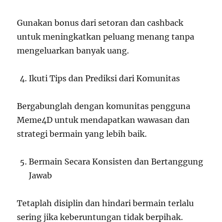
Gunakan bonus dari setoran dan cashback
untuk meningkatkan peluang menang tanpa
mengeluarkan banyak uang.
Ikuti Tips dan Prediksi dari Komunitas
Bergabunglah dengan komunitas pengguna
Meme4D untuk mendapatkan wawasan dan
strategi bermain yang lebih baik.
Bermain Secara Konsisten dan Bertanggung
Jawab
Tetaplah disiplin dan hindari bermain terlalu
sering jika keberuntungan tidak berpihak.