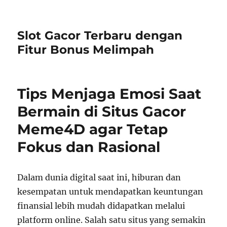
Slot Gacor Terbaru dengan
Fitur Bonus Melimpah
Tips Menjaga Emosi Saat
Bermain di Situs Gacor
Meme4D agar Tetap
Fokus dan Rasional
Dalam dunia digital saat ini, hiburan dan
kesempatan untuk mendapatkan keuntungan
finansial lebih mudah didapatkan melalui
platform online. Salah satu situs yang semakin