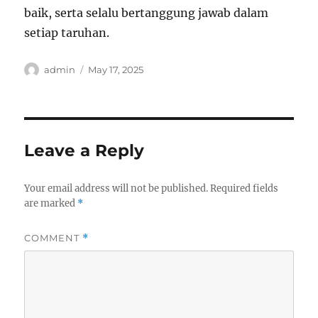
baik, serta selalu bertanggung jawab dalam
setiap taruhan.
Author
Posted
admin
May 17, 2025
on
Leave a Reply
Your email address will not be published.
Required fields
are marked
*
COMMENT
*