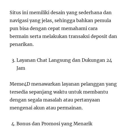
Situs ini memiliki desain yang sederhana dan
navigasi yang jelas, sehingga bahkan pemula
pun bisa dengan cepat memahami cara
bermain serta melakukan transaksi deposit dan
penarikan.
Layanan Chat Langsung dan Dukungan 24
Jam
Meme4D menawarkan layanan pelanggan yang
tersedia sepanjang waktu untuk membantu
dengan segala masalah atau pertanyaan
mengenai akun atau permainan.
Bonus dan Promosi yang Menarik