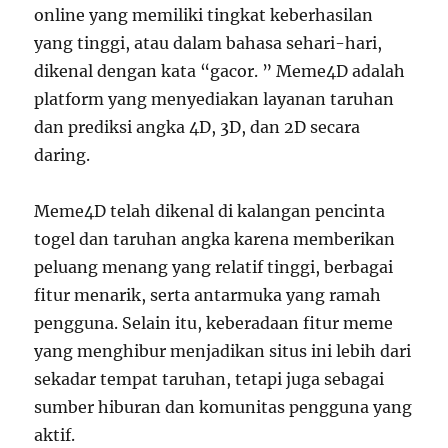
online yang memiliki tingkat keberhasilan
yang tinggi, atau dalam bahasa sehari-hari,
dikenal dengan kata “gacor. ” Meme4D adalah
platform yang menyediakan layanan taruhan
dan prediksi angka 4D, 3D, dan 2D secara
daring.
Meme4D telah dikenal di kalangan pencinta
togel dan taruhan angka karena memberikan
peluang menang yang relatif tinggi, berbagai
fitur menarik, serta antarmuka yang ramah
pengguna. Selain itu, keberadaan fitur meme
yang menghibur menjadikan situs ini lebih dari
sekadar tempat taruhan, tetapi juga sebagai
sumber hiburan dan komunitas pengguna yang
aktif.