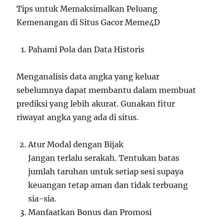
Tips untuk Memaksimalkan Peluang
Kemenangan di Situs Gacor Meme4D
Pahami Pola dan Data Historis
Menganalisis data angka yang keluar
sebelumnya dapat membantu dalam membuat
prediksi yang lebih akurat. Gunakan fitur
riwayat angka yang ada di situs.
Atur Modal dengan Bijak
Jangan terlalu serakah. Tentukan batas
jumlah taruhan untuk setiap sesi supaya
keuangan tetap aman dan tidak terbuang
sia-sia.
Manfaatkan Bonus dan Promosi