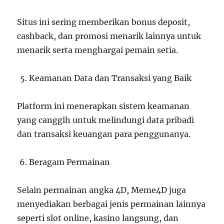
Situs ini sering memberikan bonus deposit,
cashback, dan promosi menarik lainnya untuk
menarik serta menghargai pemain setia.
Keamanan Data dan Transaksi yang Baik
Platform ini menerapkan sistem keamanan
yang canggih untuk melindungi data pribadi
dan transaksi keuangan para penggunanya.
Beragam Permainan
Selain permainan angka 4D, Meme4D juga
menyediakan berbagai jenis permainan lainnya
seperti slot online, kasino langsung, dan