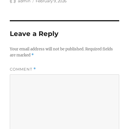
Author
Posted
admin
February 9, 2026
on
Leave a Reply
Your email address will not be published.
Required fields
are marked
*
COMMENT
*