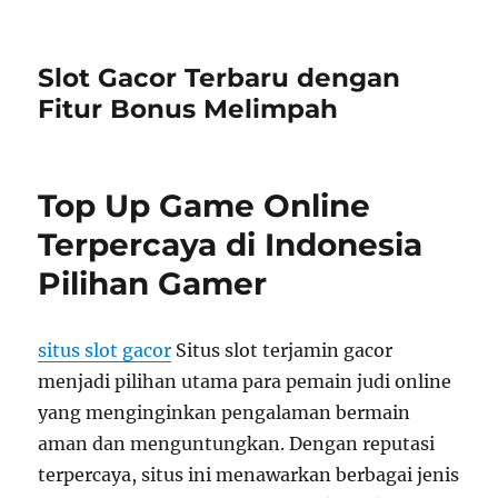
Slot Gacor Terbaru dengan
Fitur Bonus Melimpah
Top Up Game Online
Terpercaya di Indonesia
Pilihan Gamer
situs slot gacor
Situs slot terjamin gacor
menjadi pilihan utama para pemain judi online
yang menginginkan pengalaman bermain
aman dan menguntungkan. Dengan reputasi
terpercaya, situs ini menawarkan berbagai jenis