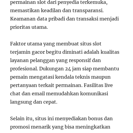
permainan slot dari penyedia terkemuka,
memastikan keadilan dan transparansi.
Keamanan data pribadi dan transaksi menjadi
prioritas utama.
Faktor utama yang membuat situs slot
terjamin gacor begitu diminati adalah kualitas
layanan pelanggan yang responsif dan
profesional. Dukungan 24 jam siap membantu
pemain mengatasi kendala teknis maupun
pertanyaan terkait permainan. Fasilitas live
chat dan email memudahkan komunikasi
langsung dan cepat.
Selain itu, situs ini menyediakan bonus dan
promosi menarik yang bisa meningkatkan