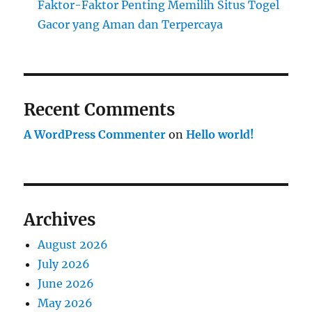
Faktor-Faktor Penting Memilih Situs Togel
Gacor yang Aman dan Terpercaya
Recent Comments
A WordPress Commenter
on
Hello world!
Archives
August 2026
July 2026
June 2026
May 2026