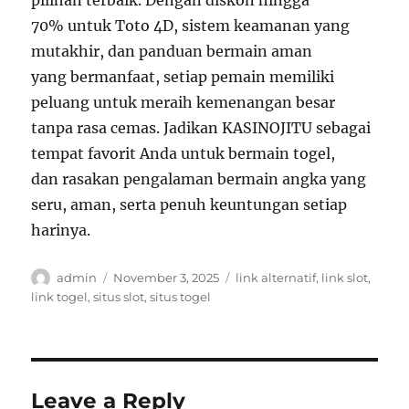
pilihan terbaik. Dengan diskon hingga
70% untuk Toto 4D, sistem keamanan yang
mutakhir, dan panduan bermain aman
yang bermanfaat, setiap pemain memiliki
peluang untuk meraih kemenangan besar
tanpa rasa cemas. Jadikan KASINOJITU sebagai
tempat favorit Anda untuk bermain togel,
dan rasakan pengalaman bermain angka yang
seru, aman, serta penuh keuntungan setiap
harinya.
Author
Posted
Tags
admin
November 3, 2025
link alternatif
,
link slot
,
on
link togel
,
situs slot
,
situs togel
Leave a Reply