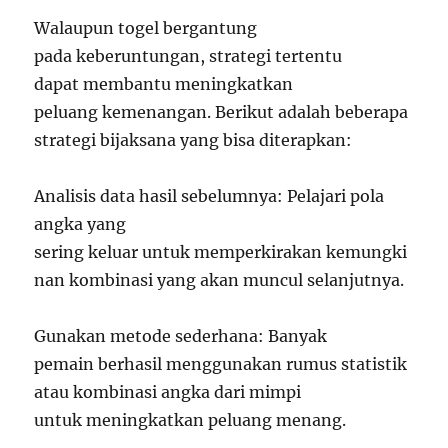
Walaupun togel bergantung
pada keberuntungan, strategi tertentu
dapat membantu meningkatkan
peluang kemenangan. Berikut adalah beberapa
strategi bijaksana yang bisa diterapkan:
Analisis data hasil sebelumnya: Pelajari pola
angka yang
sering keluar untuk memperkirakan kemungki
nan kombinasi yang akan muncul selanjutnya.
Gunakan metode sederhana: Banyak
pemain berhasil menggunakan rumus statistik
atau kombinasi angka dari mimpi
untuk meningkatkan peluang menang.