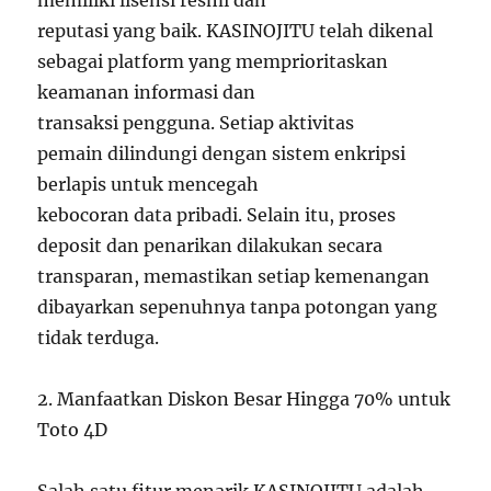
memiliki lisensi resmi dan
reputasi yang baik. KASINOJITU telah dikenal
sebagai platform yang memprioritaskan
keamanan informasi dan
transaksi pengguna. Setiap aktivitas
pemain dilindungi dengan sistem enkripsi
berlapis untuk mencegah
kebocoran data pribadi. Selain itu, proses
deposit dan penarikan dilakukan secara
transparan, memastikan setiap kemenangan
dibayarkan sepenuhnya tanpa potongan yang
tidak terduga.
2. Manfaatkan Diskon Besar Hingga 70% untuk
Toto 4D