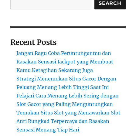
SEARCH
Recent Posts
Jangan Ragu Coba Peruntunganmu dan
Rasakan Sensasi Jackpot yang Membuat
Kamu Ketagihan Sekarang Juga
Strategi Menemukan Situs Gacor Dengan
Peluang Menang Lebih Tinggi Saat Ini
Pelajari Cara Menang Lebih Sering dengan
Slot Gacor yang Paling Menguntungkan
Temukan Situs Slot yang Menawarkan Slot
Anti Rungkad Terpercaya dan Rasakan
Sensasi Menang Tiap Hari