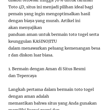
diskon terbesar hingga 70% untuk taruhan
Toto 4D, situs ini menjadi pilihan ideal bagi
pemain yang ingin mengoptimalkan hasil
dengan biaya yang murah. Artikel ini
akan menyajikan
panduan aman untuk bermain toto togel serta
keunggulan KASINOJITU
dalam menawarkan peluang kemenangan besa
r dan diskon luar biasa.
1. Bermain dengan Aman di Situs Resmi
dan Tepercaya
Langkah pertama dalam bermain toto togel
dengan aman adalah
memastikan bahwa situs yang Anda gunakan