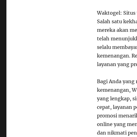
Waktogel: Situs 
Salah satu kekh
mereka akan me
telah menunjukk
selalu membaya
kemenangan. Rep
layanan yang pr
Bagi Anda yang 
kemenangan, Wak
yang lengkap, s
cepat, layanan p
promosi menari
online yang men
dan nikmati pe