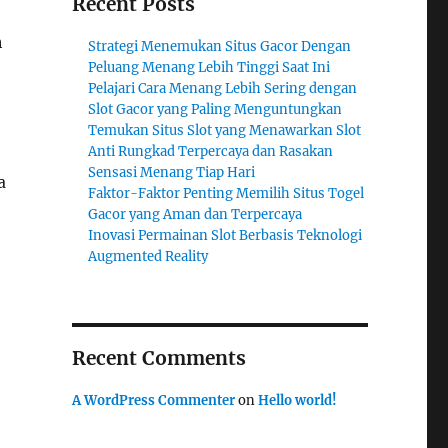
Recent Posts
h
Strategi Menemukan Situs Gacor Dengan
Peluang Menang Lebih Tinggi Saat Ini
Pelajari Cara Menang Lebih Sering dengan
Slot Gacor yang Paling Menguntungkan
Temukan Situs Slot yang Menawarkan Slot
Anti Rungkad Terpercaya dan Rasakan
Sensasi Menang Tiap Hari
a
Faktor-Faktor Penting Memilih Situs Togel
Gacor yang Aman dan Terpercaya
Inovasi Permainan Slot Berbasis Teknologi
Augmented Reality
Recent Comments
A WordPress Commenter
on
Hello world!