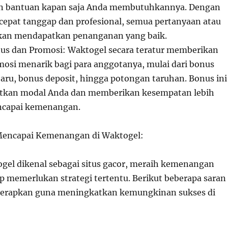
n bantuan kapan saja Anda membutuhkannya. Dengan
cepat tanggap dan profesional, semua pertanyaan atau
kan mendapatkan penanganan yang baik.
us dan Promosi: Waktogel secara teratur memberikan
mosi menarik bagi para anggotanya, mulai dari bonus
aru, bonus deposit, hingga potongan taruhan. Bonus ini
tkan modal Anda dan memberikan kesempatan lebih
ncapai kemenangan.
 Mencapai Kemenangan di Waktogel:
el dikenal sebagai situs gacor, meraih kemenangan
ap memerlukan strategi tertentu. Berikut beberapa saran
 terapkan guna meningkatkan kemungkinan sukses di