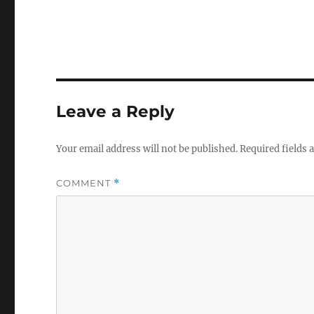
Leave a Reply
Your email address will not be published.
Required fields
COMMENT
*