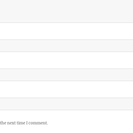
 the next time I comment.