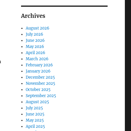
Archives
August 2026
July 2026
June 2026
May 2026
April 2026
March 2026
n
February 2026
January 2026
December 2025
November 2025
October 2025
September 2025
August 2025
July 2025
June 2025
May 2025
April 2025