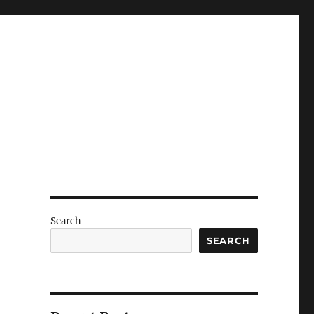
Search
SEARCH