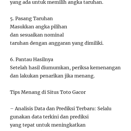
yang ada untuk memilih angka taruhan.
5. Pasang Taruhan
Masukkan angka pilihan
dan sesuaikan nominal
taruhan dengan anggaran yang dimiliki.
6. Pantau Hasilnya
Setelah hasil diumumkan, periksa kemenangan
dan lakukan penarikan jika menang.
Tips Menang di Situs Toto Gacor
– Analisis Data dan Prediksi Terbaru: Selalu
gunakan data terkini dan prediksi
yang tepat untuk meningkatkan