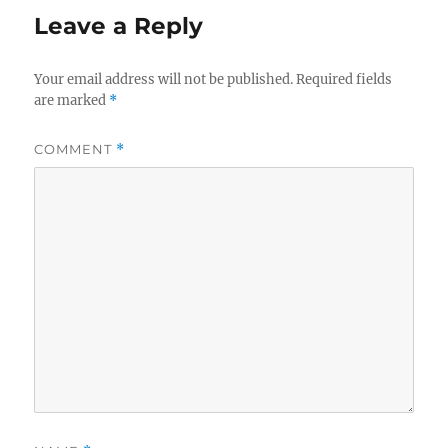
Leave a Reply
Your email address will not be published.
Required fields
are marked
*
COMMENT
*