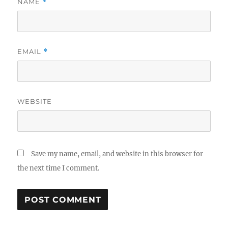
NAME
*
EMAIL
*
WEBSITE
Save my name, email, and website in this browser for
the next time I comment.