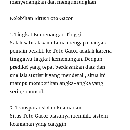
menyenangkan dan menguntungkan.
Kelebihan Situs Toto Gacor
1. Tingkat Kemenangan Tinggi
Salah satu alasan utama mengapa banyak
pemain beralih ke Toto Gacor adalah karena
tingginya tingkat kemenangan. Dengan
prediksi yang tepat berdasarkan data dan
analisis statistik yang mendetail, situs ini
mampu memberikan angka-angka yang
sering muncul.
2. Transparansi dan Keamanan
Situs Toto Gacor biasanya memiliki sistem
keamanan yang canggih