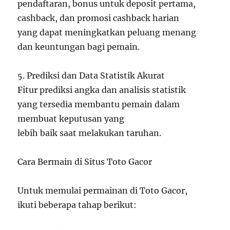
pendaftaran, bonus untuk deposit pertama,
cashback, dan promosi cashback harian
yang dapat meningkatkan peluang menang
dan keuntungan bagi pemain.
5. Prediksi dan Data Statistik Akurat
Fitur prediksi angka dan analisis statistik
yang tersedia membantu pemain dalam
membuat keputusan yang
lebih baik saat melakukan taruhan.
Cara Bermain di Situs Toto Gacor
Untuk memulai permainan di Toto Gacor,
ikuti beberapa tahap berikut: