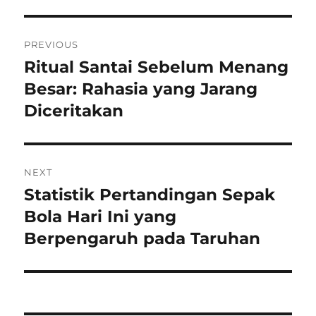
Post
PREVIOUS
navigation
Ritual Santai Sebelum Menang
Previous
post:
Besar: Rahasia yang Jarang
Diceritakan
NEXT
Statistik Pertandingan Sepak
Next
post:
Bola Hari Ini yang
Berpengaruh pada Taruhan