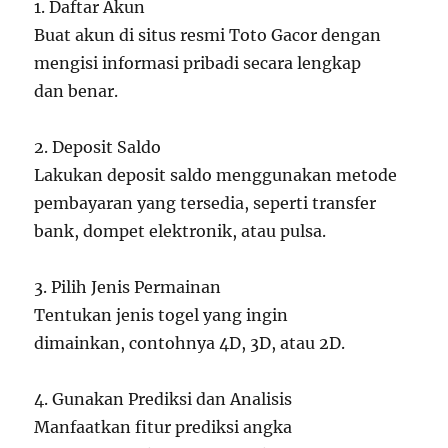
1. Daftar Akun
Buat akun di situs resmi Toto Gacor dengan
mengisi informasi pribadi secara lengkap
dan benar.
2. Deposit Saldo
Lakukan deposit saldo menggunakan metode
pembayaran yang tersedia, seperti transfer
bank, dompet elektronik, atau pulsa.
3. Pilih Jenis Permainan
Tentukan jenis togel yang ingin
dimainkan, contohnya 4D, 3D, atau 2D.
4. Gunakan Prediksi dan Analisis
Manfaatkan fitur prediksi angka