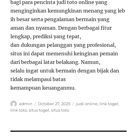
bagi para pencinta judi toto online yang
menginginkan kemungkinan menang yang leb
ih besar serta pengalaman bermain yang
aman dan nyaman. Dengan berbagai fitur
lengkap, prediksi yang tepat,
dan dukungan pelanggan yang profesional,
situs ini dapat memenuhi keinginan pemain
dari berbagai latar belakang. Namun,
selalu ingat untuk bermain dengan bijak dan
tidak melampaui batas
kemampuan keuanganmu.
Author
Posted
Tags
admin
October 27, 2025
judi online
,
link togel
,
on
link toto
,
situs togel
,
situs toto