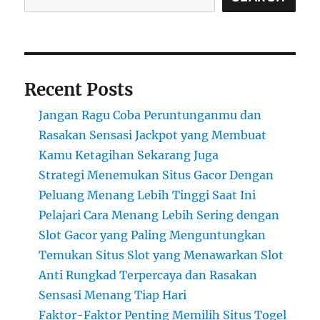
Recent Posts
Jangan Ragu Coba Peruntunganmu dan
Rasakan Sensasi Jackpot yang Membuat
Kamu Ketagihan Sekarang Juga
Strategi Menemukan Situs Gacor Dengan
Peluang Menang Lebih Tinggi Saat Ini
Pelajari Cara Menang Lebih Sering dengan
Slot Gacor yang Paling Menguntungkan
Temukan Situs Slot yang Menawarkan Slot
Anti Rungkad Terpercaya dan Rasakan
Sensasi Menang Tiap Hari
Faktor-Faktor Penting Memilih Situs Togel