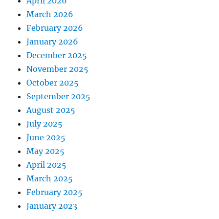
April 2026
March 2026
February 2026
January 2026
December 2025
November 2025
October 2025
September 2025
August 2025
July 2025
June 2025
May 2025
April 2025
March 2025
February 2025
January 2023