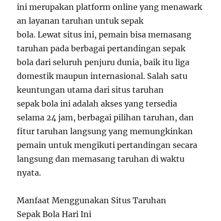
ini merupakan platform online yang menawark
an layanan taruhan untuk sepak
bola. Lewat situs ini, pemain bisa memasang
taruhan pada berbagai pertandingan sepak
bola dari seluruh penjuru dunia, baik itu liga
domestik maupun internasional. Salah satu
keuntungan utama dari situs taruhan
sepak bola ini adalah akses yang tersedia
selama 24 jam, berbagai pilihan taruhan, dan
fitur taruhan langsung yang memungkinkan
pemain untuk mengikuti pertandingan secara
langsung dan memasang taruhan di waktu
nyata.
Manfaat Menggunakan Situs Taruhan
Sepak Bola Hari Ini