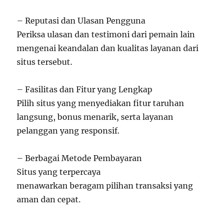
– Reputasi dan Ulasan Pengguna
Periksa ulasan dan testimoni dari pemain lain
mengenai keandalan dan kualitas layanan dari
situs tersebut.
– Fasilitas dan Fitur yang Lengkap
Pilih situs yang menyediakan fitur taruhan
langsung, bonus menarik, serta layanan
pelanggan yang responsif.
– Berbagai Metode Pembayaran
Situs yang terpercaya
menawarkan beragam pilihan transaksi yang
aman dan cepat.