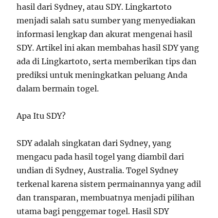
hasil dari Sydney, atau SDY. Lingkartoto
menjadi salah satu sumber yang menyediakan
informasi lengkap dan akurat mengenai hasil
SDY. Artikel ini akan membahas hasil SDY yang
ada di Lingkartoto, serta memberikan tips dan
prediksi untuk meningkatkan peluang Anda
dalam bermain togel.
Apa Itu SDY?
SDY adalah singkatan dari Sydney, yang
mengacu pada hasil togel yang diambil dari
undian di Sydney, Australia. Togel Sydney
terkenal karena sistem permainannya yang adil
dan transparan, membuatnya menjadi pilihan
utama bagi penggemar togel. Hasil SDY