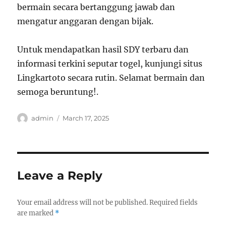
bermain secara bertanggung jawab dan
mengatur anggaran dengan bijak.
Untuk mendapatkan hasil SDY terbaru dan
informasi terkini seputar togel, kunjungi situs
Lingkartoto secara rutin. Selamat bermain dan
semoga beruntung!.
Author
Posted
admin
March 17, 2025
on
Leave a Reply
Your email address will not be published.
Required fields
are marked
*