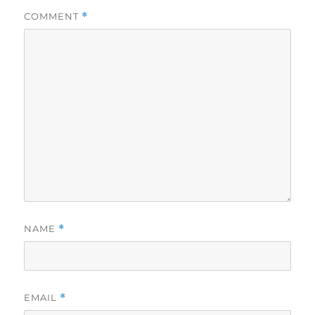
COMMENT
*
NAME
*
EMAIL
*