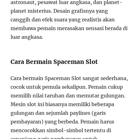
astronaut, pesawat luar angkasa, dan planet-
planet misterius. Desain grafisnya yang
canggih dan efek suara yang realistis akan
membawa pemain merasakan sensasi berada di
luar angkasa.
Cara Bermain Spaceman Slot
Cara bermain Spaceman Slot sangat sederhana,
cocok untuk pemula sekalipun. Pemain cukup
memilih nilai taruhan dan memutar gulungan.
Mesin slot ini biasanya memiliki beberapa
gulungan dan sejumlah paylines (garis
pembayaran) yang berbeda. Pemain harus
mencocokkan simbol-simbol tertentu di