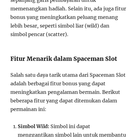
sepanjang garis pembayaran untuk
memenangkan hadiah. Selain itu, ada juga fitur
bonus yang meningkatkan peluang menang
lebih besar, seperti simbol liar (wild) dan
simbol pencar (scatter).
Fitur Menarik dalam Spaceman Slot
Salah satu daya tarik utama dari Spaceman Slot
adalah berbagai fitur bonus yang dapat
meningkatkan pengalaman bermain. Berikut
beberapa fitur yang dapat ditemukan dalam
permainan ini:
Simbol Wild:
Simbol ini dapat
menggantikan simbol lain untuk membantu