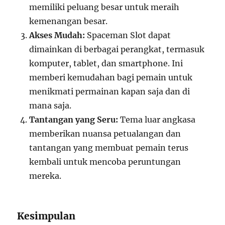
memiliki peluang besar untuk meraih
kemenangan besar.
Akses Mudah:
Spaceman Slot dapat
dimainkan di berbagai perangkat, termasuk
komputer, tablet, dan smartphone. Ini
memberi kemudahan bagi pemain untuk
menikmati permainan kapan saja dan di
mana saja.
Tantangan yang Seru:
Tema luar angkasa
memberikan nuansa petualangan dan
tantangan yang membuat pemain terus
kembali untuk mencoba peruntungan
mereka.
Kesimpulan