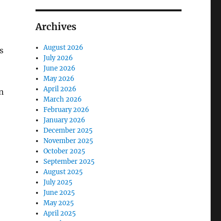
Archives
August 2026
s
July 2026
June 2026
May 2026
April 2026
n
March 2026
February 2026
January 2026
December 2025
November 2025
October 2025
September 2025
August 2025
July 2025
June 2025
May 2025
April 2025