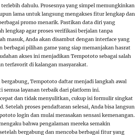
terlebih dahulu. Prosesnya yang simpel memungkinkan
upun lama untuk langsung mengakses fitur lengkap dan
rbagai promo menarik. Pastikan data diri yang
h lengkap agar proses verifikasi berjalan tanpa
ah masuk, Anda akan disambut dengan interface yang
an berbagai pilihan game yang siap memanjakan hasrat
udahan akses ini menjadikan Tempototo sebagai salah
an terfavorit di kalangan masyarakat.
 bergabung, Tempototo daftar menjadi langkah awal
 semua layanan terbaik dari platform ini.
epat dan tidak menyulitkan, cukup isi formulir singkat
d. Setelah proses pendaftaran selesai, Anda bisa langsu
ototo login dan mulai merasakan sensasi kemenangan.
 mengaku bahwa pengalaman mereka semakin
etelah bergabung dan mencoba berbagai fitur yang