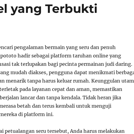
el yang Terbukti
ncari pengalaman bermain yang seru dan penuh
ototo hadir sebagai platform taruhan online yang
asi tak terlupakan bagi pecinta permainan judi daring.
yang mudah diakses, pengguna dapat menikmati berbag
an menarik tanpa harus keluar rumah. Keunggulan uta
terletak pada layanan cepat dan aman, memastikan
 berjalan lancar dan tanpa kendala. Tidak heran jika
erasa betah dan terus kembali untuk menguji
ereka di platform ini.
 petualangan seru tersebut, Anda harus melakukan