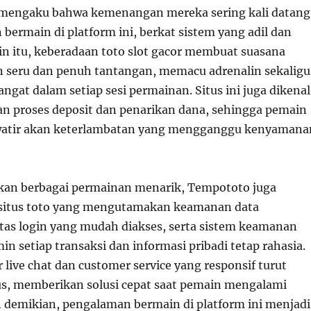
mengaku bahwa kemenangan mereka sering kali datang
bermain di platform ini, berkat sistem yang adil dan
ain itu, keberadaan toto slot gacor membuat suasana
 seru dan penuh tantangan, memacu adrenalin sekaligu
at dalam setiap sesi permainan. Situs ini juga dikenal
n proses deposit dan penarikan dana, sehingga pemain
awatir akan keterlambatan yang mengganggu kenyamana
kan berbagai permainan menarik, Tempototo juga
 situs toto yang mengutamakan keamanan data
itas login yang mudah diakses, serta sistem keamanan
in setiap transaksi dan informasi pribadi tetap rahasia.
 live chat dan customer service yang responsif turut
lus, memberikan solusi cepat saat pemain mengalami
 demikian, pengalaman bermain di platform ini menjadi