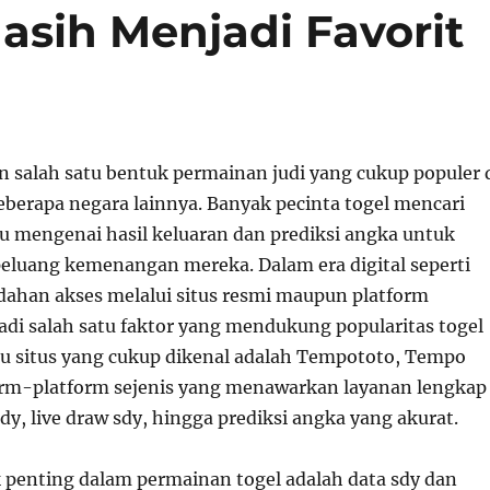
sih Menjadi Favorit
 salah satu bentuk permainan judi yang cukup populer 
eberapa negara lainnya. Banyak pecinta togel mencari
ru mengenai hasil keluaran dan prediksi angka untuk
luang kemenangan mereka. Dalam era digital seperti
ahan akses melalui situs resmi maupun platform
adi salah satu faktor yang mendukung popularitas togel
atu situs yang cukup dikenal adalah Tempototo, Tempo
orm-platform sejenis yang menawarkan layanan lengkap
sdy, live draw sdy, hingga prediksi angka yang akurat.
k penting dalam permainan togel adalah data sdy dan