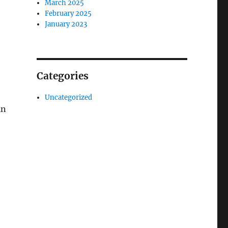
March 2025
February 2025
January 2023
Categories
Uncategorized
in