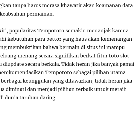
gkan tanpa harus merasa khawatir akan keamanan data
 keabsahan permainan.
kiri, popularitas Tempototo semakin menanjak karena
 kebutuhan para bettor yang haus akan kemenangan
ang membuktikan bahwa bermain di situs ini mampu
luang menang secara signifikan berkat fitur toto slot
u diupdate secara berkala. Tidak heran jika banyak pema
 merekomendasikan Tempototo sebagai pilihan utama
berbagai keunggulan yang ditawarkan, tidak heran jika
erus diminati dan menjadi pilihan terbaik untuk meraih
i dunia taruhan daring.