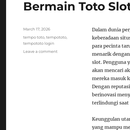
Bermain Toto Slot
Posted
March 17, 2026
Dalam dunia per
on
Tags
tempo toto
,
tempototo
,
keberadaan situs
tempototo login
para pecinta ta
on
Leave a comment
menarik dengan 
Raih
slot. Pengguna 
Jackpot
Lebih
akan mencari ak
Mudah
mereka masuk k
dengan
Dengan reputasi 
Tips
Bermain
berinovasi meny
Toto
terlindungi saa
Slot
Gacor
di
Keunggulan utama
Situs
yang mampu memb