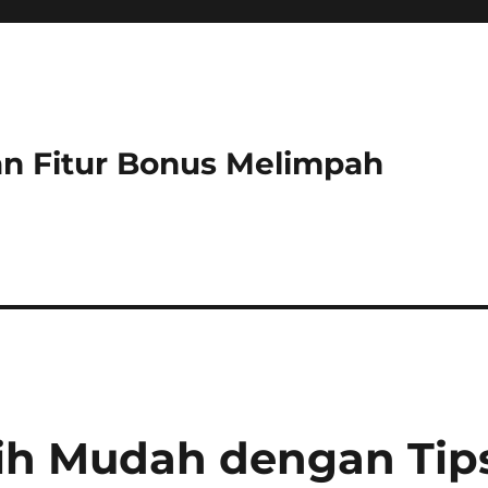
an Fitur Bonus Melimpah
bih Mudah dengan Tip