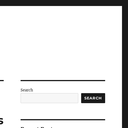
Search
SEARCH
s