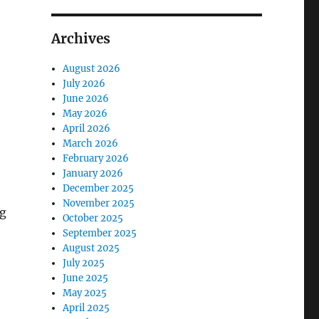
Archives
August 2026
July 2026
June 2026
May 2026
April 2026
March 2026
February 2026
January 2026
December 2025
November 2025
ng
October 2025
September 2025
August 2025
July 2025
June 2025
May 2025
April 2025