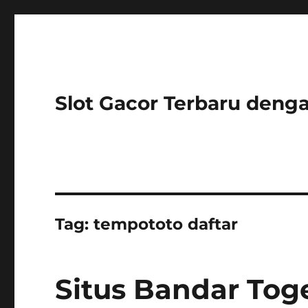
Slot Gacor Terbaru deng
Tag:
tempototo daftar
Situs Bandar Tog