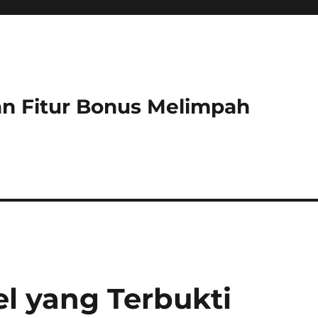
an Fitur Bonus Melimpah
el yang Terbukti