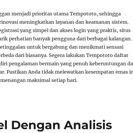
gan menjadi prioritas utama Tempototo, sehingga
rinovasi meningkatkan layanan dan keamanan sistem.
egistrasi yang simpel dan akses login yang praktis, situs
ik perhatian banyak pengguna dari berbagai kalangan.
etinggalan untuk bergabung dan menikmati sensasi
rbeda dari biasanya. Segera lakukan Tempototo daftar
ndiri pengalaman bermain yang penuh keberuntungan d
r. Pastikan Anda tidak melewatkan kesempatan emas in
menangan maksimal setiap hari.
l Dengan Analisis