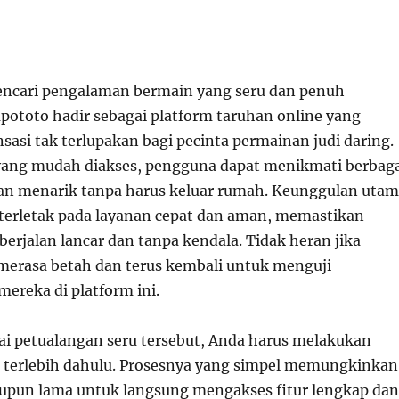
ncari pengalaman bermain yang seru dan penuh
ototo hadir sebagai platform taruhan online yang
asi tak terlupakan bagi pecinta permainan judi daring.
yang mudah diakses, pengguna dapat menikmati berbag
an menarik tanpa harus keluar rumah. Keunggulan uta
terletak pada layanan cepat dan aman, memastikan
 berjalan lancar dan tanpa kendala. Tidak heran jika
erasa betah dan terus kembali untuk menguji
ereka di platform ini.
 petualangan seru tersebut, Anda harus melakukan
terlebih dahulu. Prosesnya yang simpel memungkinkan
upun lama untuk langsung mengakses fitur lengkap dan