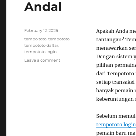
Andal
Posted
February 12, 2026
Apakah Anda me
on
Tags
tempo toto
,
tempototo
,
tantangan? Temp
tempototo daftar
,
menawarkan sens
tempototo login
Dengan sistem 
on
Leave a comment
pilihan permain
Situs
Bandar
dari Tempototo 
Togel
setiap transaksi
yang
banyak pemain m
Terbukti
Andal
keberuntungan m
Sebelum memulai
tempototo login
pemain baru ma