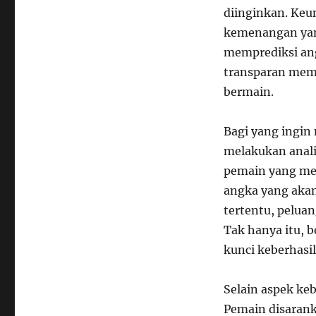
diinginkan. Keu
kemenangan yan
memprediksi ang
transparan mem
bermain.
Bagi yang ingi
melakukan anali
pemain yang me
angka yang akan
tertentu, pelua
Tak hanya itu, 
kunci keberhas
Selain aspek ke
Pemain disarank