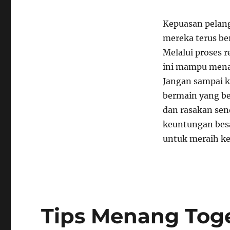
Kepuasan pelang
mereka terus be
Melalui proses r
ini mampu menar
Jangan sampai k
bermain yang be
dan rasakan se
keuntungan besa
untuk meraih ke
Tips Menang Toge